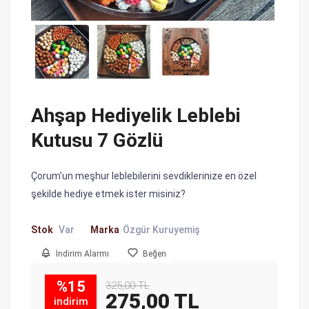
Ahşap Hediyelik Leblebi
Kutusu 7 Gözlü
Çorum'un meşhur leblebilerini sevdiklerinize en özel
şekilde hediye etmek ister misiniz?
Stok
Var
Marka
Özgür Kuruyemiş
İndirim Alarmı
Beğen
%15
325,00 TL
275,00 TL
indirim