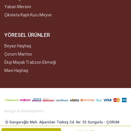
Yaban Mersini
Çikolata Kaplı Kuru Meyve
YÖRESEL ÜRÜNLER
Beyaz Haşhaş
Çorum Mantısı
Ekşi Mayalı Trabzon Ekmeği
Mavi Haşhaş
Design & Development
Sunguroğlu Mah. Alparslan Türkeş Cd. No: 55 Sungurlu - ÇORUM
Tüm Hakları Saklıdır 2021