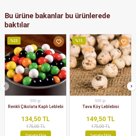
Bu ürüne bakanlar bu ürünlerede
baktılar
%23
%15
500 gr.
500 gr.
Renkli Çikolata Kaplı Leblebi
Tava Köy Leblebisi
134,50 TL
149,50 TL
175,00 TL
175,00 TL
Sepete Ekle
Sepete Ekle