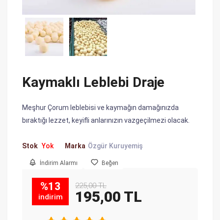
Kaymaklı Leblebi Draje
Meşhur Çorum leblebisi ve kaymağın damağınızda
bıraktığı lezzet, keyifli anlarınızın vazgeçilmezi olacak.
Stok
Yok
Marka
Özgür Kuruyemiş
İndirim Alarmı
Beğen
%13
225,00 TL
195,00 TL
indirim