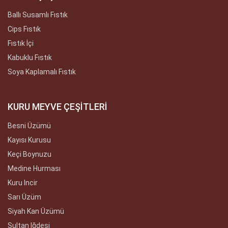
Ballı Susamlı Fıstık
Cips Fıstık
Fıstık İçi
Kabuklu Fıstık
Soya Kaplamalı Fıstık
KURU MEYVE ÇEŞİTLERİ
Besni Üzümü
Kayısı Kurusu
Keçi Boynuzu
Medine Hurması
Kuru Incir
Sarı Üzüm
Siyah Kan Üzümü
Sultan Iğdesi