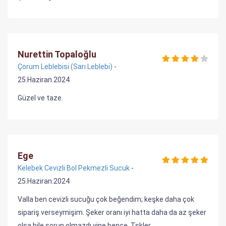
Nurettin Topaloğlu
Çorum Leblebisi (Sarı Leblebi)
-
25.Haziran.2024
Güzel ve taze.
Ege
Kelebek Cevizli Bol Pekmezli Sucuk
-
25.Haziran.2024
Valla ben cevizli sucuğu çok beğendim; keşke daha çok
sipariş verseymişim. Şeker oranı iyi hatta daha da az şeker
olsa bile sorun olmazdı yine bence. Tşkler