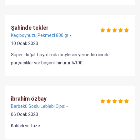
Şahinde tekler
Keçiboynuzu Pekmezi 800 gr
-
10.Ocak.2023
Süper..doğal .hayatımda böylesini yemedim.içinde
parçacıklar var başarılı bir ürün%100
ibrahim özbay
Barbekü Soslu Leblebi Cipsi
-
06.Ocak.2023
Kaliteli ve taze