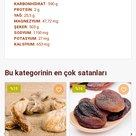
KARBONHİDRAT:
590 g.
PROTEİN:
2 g.
YAĞ:
25,5 g.
MAGNEZYUM:
47,72 mg.
ŞEKER:
503 g
SODYUM:
1150 mg
POTASYUM:
27 mg
KALSİYUM:
653 mg
Bu kategorinin en çok satanları
%15
%16