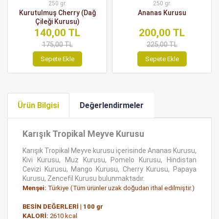
250 gr.
250 gr.
Kurutulmuş Cherry (Dağ
Ananas Kurusu
Çileği Kurusu)
140,00 TL
200,00 TL
175,00 TL
225,00 TL
Sepete Ekle
Sepete Ekle
Ürün Bilgisi
Değerlendirmeler
Karışık Tropikal Meyve Kurusu
Karışık Tropikal Meyve kurusu içerisinde Ananas Kurusu,
Kivi Kurusu, Muz Kurusu, Pomelo Kurusu, Hindistan
Cevizi Kurusu, Mango Kurusu, Cherry Kurusu, Papaya
Kurusu, Zencefil Kurusu bulunmaktadır.
Menşei:
Türkiye (Tüm ürünler uzak doğudan ithal edilmiştir.)
BESİN DEĞERLERİ | 100 gr
KALORİ:
2610 kcal