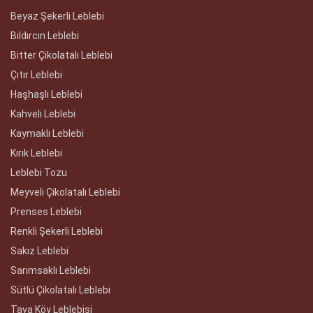
Beyaz Şekerli Leblebi
Bıldırcın Leblebi
Bitter Çikolatalı Leblebi
Çıtır Leblebi
Haşhaşlı Leblebi
Kahveli Leblebi
Kaymaklı Leblebi
Kırık Leblebi
Leblebi Tozu
Meyveli Çikolatalı Leblebi
Prenses Leblebi
Renkli Şekerli Leblebi
Sakız Leblebi
Sarımsaklı Leblebi
Sütlü Çikolatalı Leblebi
Tava Köy Leblebisi