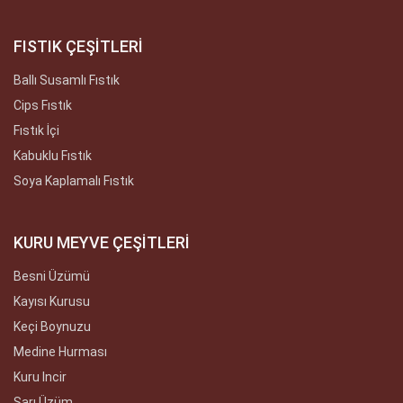
FISTIK ÇEŞİTLERİ
Ballı Susamlı Fıstık
Cips Fıstık
Fıstık İçi
Kabuklu Fıstık
Soya Kaplamalı Fıstık
KURU MEYVE ÇEŞİTLERİ
Besni Üzümü
Kayısı Kurusu
Keçi Boynuzu
Medine Hurması
Kuru Incir
Sarı Üzüm