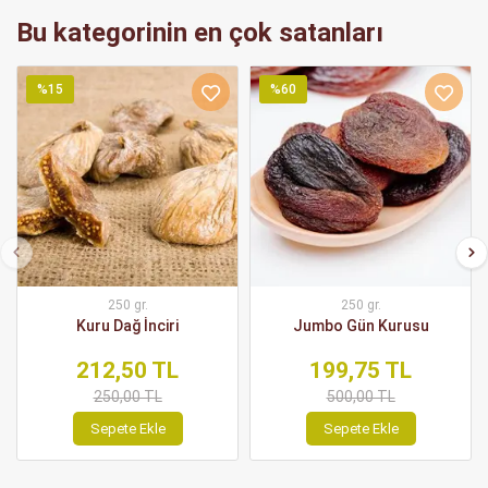
Bu kategorinin en çok satanları
%15
%60
250 gr.
250 gr.
Kuru Dağ İnciri
Jumbo Gün Kurusu
212,50 TL
199,75 TL
250,00 TL
500,00 TL
Sepete Ekle
Sepete Ekle