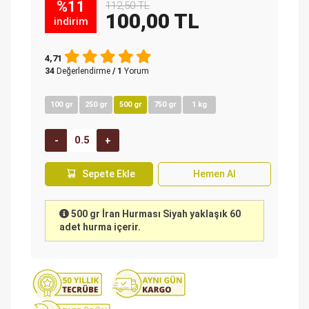
%11
112,50 TL
100,00 TL
indirim
4,71
34
Değerlendirme
/ 1
Yorum
100 gr
250 gr
500 gr
750 gr
1 kg
Sepete Ekle
Hemen Al
500 gr İran Hurması Siyah yaklaşık 60
adet hurma içerir.