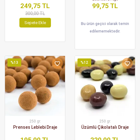
249,75 TL
99,75 TL
300,00 TL
Sepete Ekle
Bu ürün geçici olarak temin
edilememektedir.
%13
%12
250 gr.
250 gr.
Prenses Leblebi Draje
Üzümlü Çikolatalı Draje