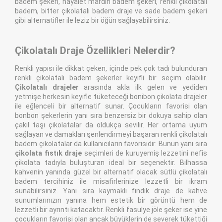
badem şekeri, hayalet mardin badem şekeri, renkli çikolatalı
badem, bitter çikolatalı badem draje ve sade badem şekeri
gibi alternatifler ile leziz bir öğün sağlayabilirsiniz.
Çikolatalı Draje Özellikleri Nelerdir?
Renkli yapısı ile dikkat çeken, içinde pek çok tadı bulunduran
renkli çikolatalı badem şekerler keyifli bir seçim olabilir.
Çikolatalı drajeler
arasında akla ilk gelen ve yediden
yetmişe herkesin keyifle tüketeceği bonibon çikolata drajeler
ile eğlenceli bir alternatif sunar. Çocukların favorisi olan
bonbon şekerlerin yanı sıra benzersiz bir dokuya sahip olan
çakıl taşı çikolatalar da oldukça sevilir. Her ortama uyum
sağlayan ve damakları şenlendirmeyi başaran renkli çikolatalı
badem çikolatalar da kullanıcıların favorisidir. Bunun yanı sıra
çikolata fıstık draje
seçimleri de kuruyemiş lezzetini nefis
çikolata tadıyla buluşturan ideal bir seçenektir. Bilhassa
kahvenin yanında güzel bir alternatif olacak sütlü çikolatalı
badem tercihiniz ile misafirlerinize lezzetli bir ikram
sunabilirsiniz. Yanı sıra kaymaklı fındık draje de kahve
sunumlarınızın yanına hem estetik bir görüntü hem de
lezzetli bir ayrıntı katacaktır. Renkli fasulye jöle şeker ise yine
çocukların favorisi olan ancak büyüklerin de severek tükettiği