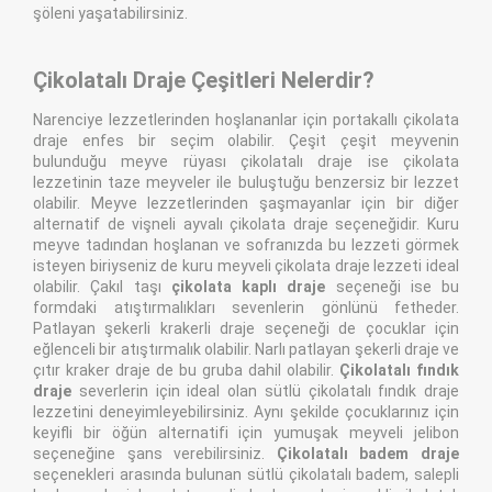
şöleni yaşatabilirsiniz.
Çikolatalı Draje Çeşitleri Nelerdir?
Narenciye lezzetlerinden hoşlananlar için portakallı çikolata
draje enfes bir seçim olabilir. Çeşit çeşit meyvenin
bulunduğu meyve rüyası çikolatalı draje ise çikolata
lezzetinin taze meyveler ile buluştuğu benzersiz bir lezzet
olabilir. Meyve lezzetlerinden şaşmayanlar için bir diğer
alternatif de vişneli ayvalı çikolata draje seçeneğidir. Kuru
meyve tadından hoşlanan ve sofranızda bu lezzeti görmek
isteyen biriyseniz de kuru meyveli çikolata draje lezzeti ideal
olabilir. Çakıl taşı
çikolata kaplı draje
seçeneği ise bu
formdaki atıştırmalıkları sevenlerin gönlünü fetheder.
Patlayan şekerli krakerli draje seçeneği de çocuklar için
eğlenceli bir atıştırmalık olabilir. Narlı patlayan şekerli draje ve
çıtır kraker draje de bu gruba dahil olabilir.
Çikolatalı fındık
draje
severlerin için ideal olan sütlü çikolatalı fındık draje
lezzetini deneyimleyebilirsiniz. Aynı şekilde çocuklarınız için
keyifli bir öğün alternatifi için yumuşak meyveli jelibon
seçeneğine şans verebilirsiniz.
Çikolatalı badem draje
seçenekleri arasında bulunan sütlü çikolatalı badem, salepli