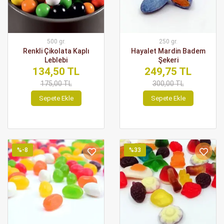
500 gr.
250 gr.
Renkli Çikolata Kaplı
Hayalet Mardin Badem
Leblebi
Şekeri
134,50 TL
249,75 TL
175,00 TL
300,00 TL
Sepete Ekle
Sepete Ekle
%-8
%33