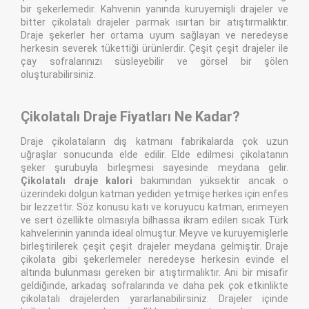
bir şekerlemedir. Kahvenin yanında kuruyemişli drajeler ve
bitter çikolatalı drajeler parmak ısırtan bir atıştırmalıktır.
Draje şekerler her ortama uyum sağlayan ve neredeyse
herkesin severek tükettiği ürünlerdir. Çeşit çeşit drajeler ile
çay sofralarınızı süsleyebilir ve görsel bir şölen
oluşturabilirsiniz.
Çikolatalı Draje Fiyatları Ne Kadar?
Draje çikolataların dış katmanı fabrikalarda çok uzun
uğraşlar sonucunda elde edilir. Elde edilmesi çikolatanın
şeker şurubuyla birleşmesi sayesinde meydana gelir.
Çikolatalı draje kalori
bakımından yüksektir ancak o
üzerindeki dolgun katman yediden yetmişe herkes için enfes
bir lezzettir. Söz konusu katı ve koruyucu katman, erimeyen
ve sert özellikte olmasıyla bilhassa ikram edilen sıcak Türk
kahvelerinin yanında ideal olmuştur. Meyve ve kuruyemişlerle
birleştirilerek çeşit çeşit drajeler meydana gelmiştir. Draje
çikolata gibi şekerlemeler neredeyse herkesin evinde el
altında bulunması gereken bir atıştırmalıktır. Ani bir misafir
geldiğinde, arkadaş sofralarında ve daha pek çok etkinlikte
çikolatalı drajelerden yararlanabilirsiniz. Drajeler içinde