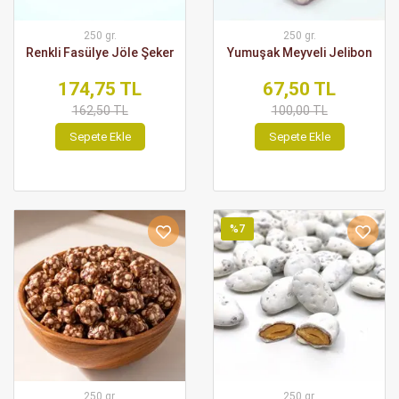
250 gr.
250 gr.
Renkli Fasülye Jöle Şeker
Yumuşak Meyveli Jelibon
174,75 TL
67,50 TL
162,50 TL
100,00 TL
Sepete Ekle
Sepete Ekle
%7
250 gr.
250 gr.