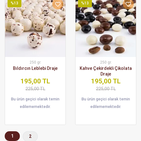
%13
%13
250 gr.
250 gr.
Bıldırcın Leblebi Draje
Kahve Çekirdekli Çikolata
Draje
195,00 TL
195,00 TL
225,00 TL
225,00 TL
Bu ürün geçici olarak temin
Bu ürün geçici olarak temin
edilememektedir.
edilememektedir.
(current)
1
2