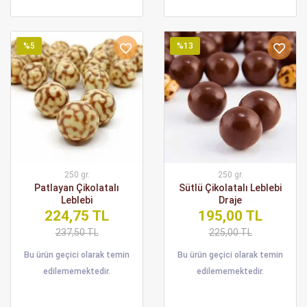
%5
%13
250 gr.
250 gr.
Patlayan Çikolatalı
Sütlü Çikolatalı Leblebi
Leblebi
Draje
224,75 TL
195,00 TL
237,50 TL
225,00 TL
Bu ürün geçici olarak temin
Bu ürün geçici olarak temin
edilememektedir.
edilememektedir.