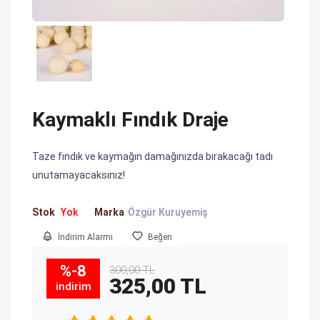
Kaymaklı Fındık Draje
Taze fındık ve kaymağın damağınızda bırakacağı tadı
unutamayacaksınız!
Stok
Yok
Marka
Özgür Kuruyemiş
İndirim Alarmı
Beğen
%-8
300,00 TL
325,00 TL
indirim