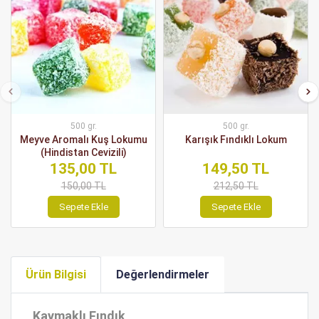
500 gr.
500 gr.
Meyve Aromalı Kuş Lokumu
Karışık Fındıklı Lokum
(Hindistan Cevizili)
135,00 TL
149,50 TL
150,00 TL
212,50 TL
Sepete Ekle
Sepete Ekle
Ürün Bilgisi
Değerlendirmeler
Kaymaklı Fındık