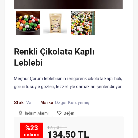
Renkli Çikolata Kaplı
Leblebi
Meşhur Çorum leblebisinin rengarenk çikolata kaplı hali,
görüntüsüyle gözleri, lezzetiyle damakları şenlendiriyor.
Stok
Var
Marka
Özgür Kuruyemiş
İndirim Alarmı
Beğen
%23
175,00 TL
134,50 TL
indirim