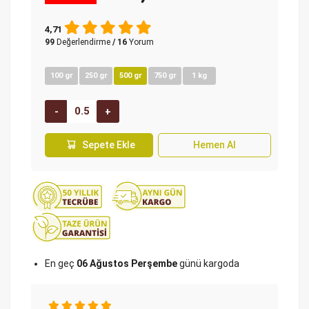
4,71
99
Değerlendirme
/ 16
Yorum
100 gr
250 gr
500 gr
750 gr
1 kg
Sepete Ekle
Hemen Al
En geç
06 Ağustos Perşembe
günü kargoda