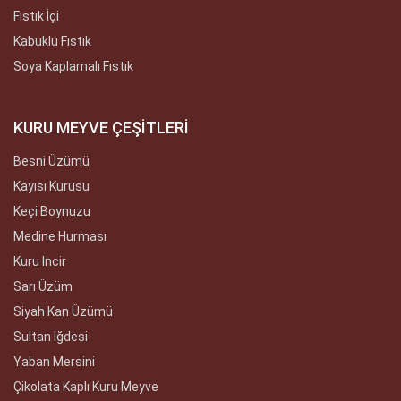
Fıstık İçi
Kabuklu Fıstık
Soya Kaplamalı Fıstık
KURU MEYVE ÇEŞİTLERİ
Besni Üzümü
Kayısı Kurusu
Keçi Boynuzu
Medine Hurması
Kuru Incir
Sarı Üzüm
Siyah Kan Üzümü
Sultan Iğdesi
Yaban Mersini
Çikolata Kaplı Kuru Meyve