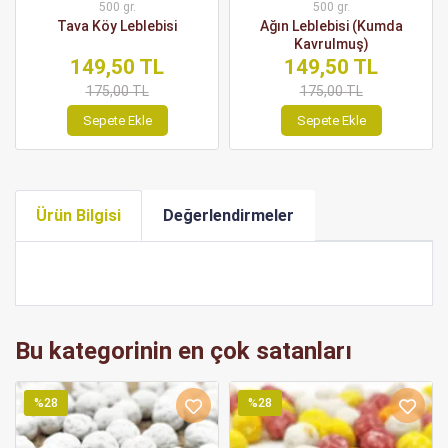
500 gr.
500 gr.
Tava Köy Leblebisi
Ağın Leblebisi (Kumda
Kavrulmuş)
149,50 TL
149,50 TL
175,00 TL
175,00 TL
Sepete Ekle
Sepete Ekle
Ürün Bilgisi
Değerlendirmeler
Bu kategorinin en çok satanları
%28
%28