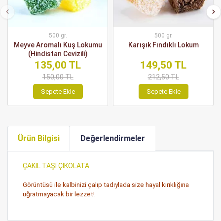
500 gr.
500 gr.
Meyve Aromalı Kuş Lokumu
Karışık Fındıklı Lokum
(Hindistan Cevizili)
135,00 TL
149,50 TL
150,00 TL
212,50 TL
Sepete Ekle
Sepete Ekle
Ürün Bilgisi
Değerlendirmeler
ÇAKIL TAŞI ÇİKOLATA
Görüntüsü ile kalbinizi çalıp tadıylada size hayal kırıklığına
uğratmayacak bir lezzet!