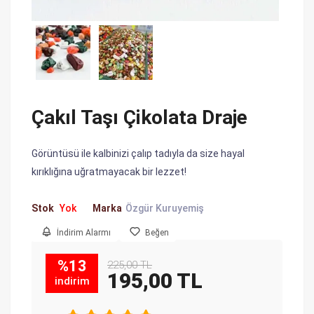
Çakıl Taşı Çikolata Draje
Görüntüsü ile kalbinizi çalıp tadıyla da size hayal
kırıklığına uğratmayacak bir lezzet!
Stok
Yok
Marka
Özgür Kuruyemiş
İndirim Alarmı
Beğen
%13
225,00 TL
195,00 TL
indirim