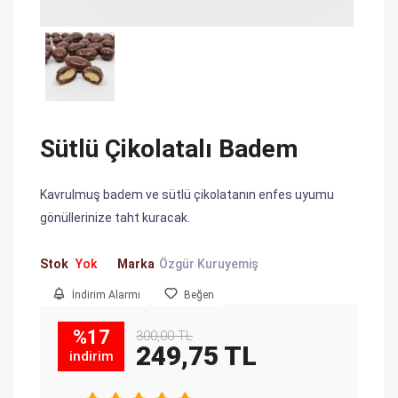
Sütlü Çikolatalı Badem
Kavrulmuş badem ve sütlü çikolatanın enfes uyumu
gönüllerinize taht kuracak.
Stok
Yok
Marka
Özgür Kuruyemiş
İndirim Alarmı
Beğen
%17
300,00 TL
249,75 TL
indirim