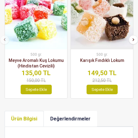
500 gr.
500 gr.
Meyve Aromalı Kuş Lokumu
Karışık Fındıklı Lokum
(Hindistan Cevizili)
135,00 TL
149,50 TL
150,00 TL
212,50 TL
Sepete Ekle
Sepete Ekle
Ürün Bilgisi
Değerlendirmeler