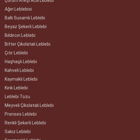
Çorum Ateşi Acılı Leblebi
Ağın Leblebisi
Ballı Susamlı Leblebi
Beyaz Şekerli Leblebi
Bıldırcın Leblebi
Bitter Çikolatalı Leblebi
Çıtır Leblebi
Haşhaşlı Leblebi
Kahveli Leblebi
Kaymaklı Leblebi
Kırık Leblebi
Leblebi Tozu
Meyveli Çikolatalı Leblebi
Prenses Leblebi
Renkli Şekerli Leblebi
Sakız Leblebi