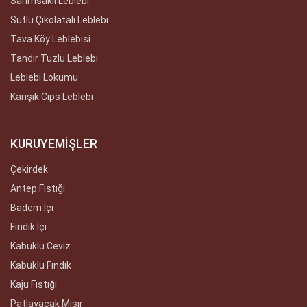
Sarımsaklı Leblebi
Sütlü Çikolatalı Leblebi
Tava Köy Leblebisi
Tandır Tuzlu Leblebi
Leblebi Lokumu
Karışık Cips Leblebi
KURUYEMİŞLER
Çekirdek
Antep Fıstığı
Badem İçi
Fındık İçi
Kabuklu Ceviz
Kabuklu Fındık
Kaju Fıstığı
Patlayacak Mısır