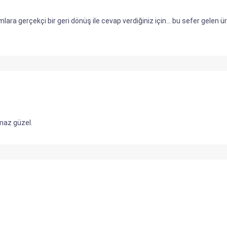
ra gerçekçi bir geri dönüş ile cevap verdiğiniz için... bu sefer gelen ü
maz güzel.