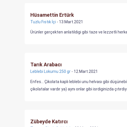
Hüsamettin Ertürk
Tuzlu Fıstık İçi
- 13.Mart.2021
Ürünler gerçekten anlatildigi gibi taze ve lezzetli her
Tarık Arabacı
Leblebi Lokumu 250 gr
- 12.Mart.2021
Enfes... Çikolata kaplı leblebi unu helvası gibi düşüne
çikolatalar vardır ya) aynı onlar gibi isrdiginizda çıtı
Zübeyde Katırcı