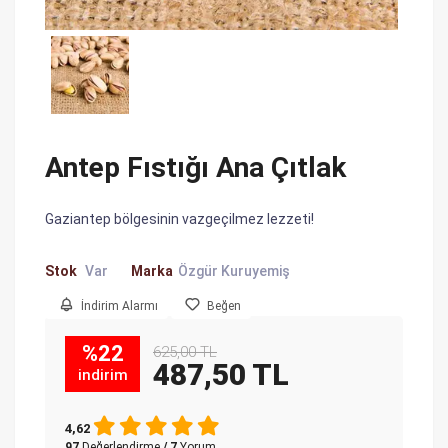
Antep Fıstığı Ana Çıtlak
Gaziantep bölgesinin vazgeçilmez lezzeti!
Stok
Var
Marka
Özgür Kuruyemiş
İndirim Alarmı
Beğen
%22
625,00 TL
487,50 TL
indirim
4,62
97
Değerlendirme
/ 7
Yorum