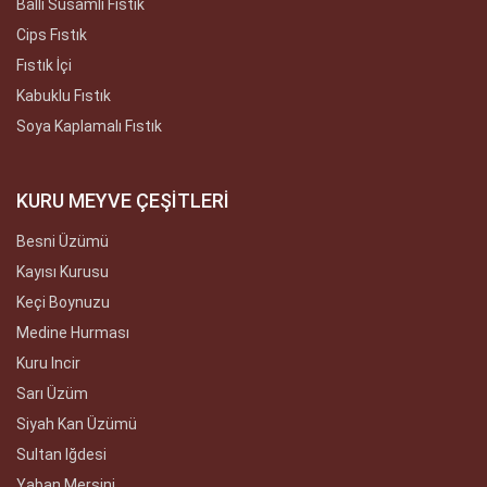
Ballı Susamlı Fıstık
Cips Fıstık
Fıstık İçi
Kabuklu Fıstık
Soya Kaplamalı Fıstık
KURU MEYVE ÇEŞİTLERİ
Besni Üzümü
Kayısı Kurusu
Keçi Boynuzu
Medine Hurması
Kuru Incir
Sarı Üzüm
Siyah Kan Üzümü
Sultan Iğdesi
Yaban Mersini