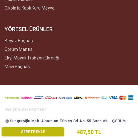
Çikolata Kaplı Kuru Meyve
YÖRESEL ÜRÜNLER
Beyaz Haşhaş
Çorum Mantısı
Ekşi Mayalı Trabzon Ekmeği
Mavi Haşhaş
Design & Development
Sunguroğlu Mah. Alparslan Türkeş Cd. No: 55 Sungurlu - ÇORUM
Tüm Hakları Saklıdır 2021
487,50 TL
SEPETE EKLE