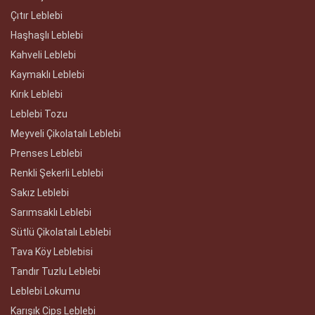
Çıtır Leblebi
Haşhaşlı Leblebi
Kahveli Leblebi
Kaymaklı Leblebi
Kırık Leblebi
Leblebi Tozu
Meyveli Çikolatalı Leblebi
Prenses Leblebi
Renkli Şekerli Leblebi
Sakız Leblebi
Sarımsaklı Leblebi
Sütlü Çikolatalı Leblebi
Tava Köy Leblebisi
Tandır Tuzlu Leblebi
Leblebi Lokumu
Karışık Cips Leblebi