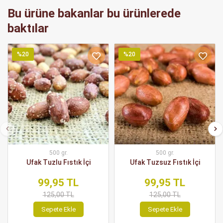
Bu ürüne bakanlar bu ürünlerede
baktılar
%20
%20
500 gr.
500 gr.
Ufak Tuzlu Fıstık İçi
Ufak Tuzsuz Fıstık İçi
99,95 TL
99,95 TL
125,00 TL
125,00 TL
Sepete Ekle
Sepete Ekle