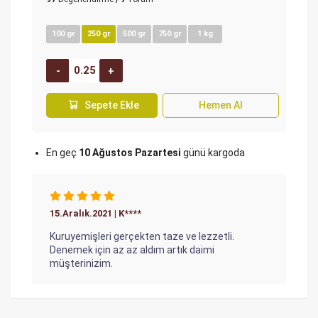
100 gr
250 gr
500 gr
750 gr
1 kg
Sepete Ekle
Hemen Al
En geç
10 Ağustos Pazartesi
günü kargoda
15.Aralık.2021 | K****
Kuruyemişleri gerçekten taze ve lezzetli.
Denemek için az az aldım artık daimi
müşterinizim.