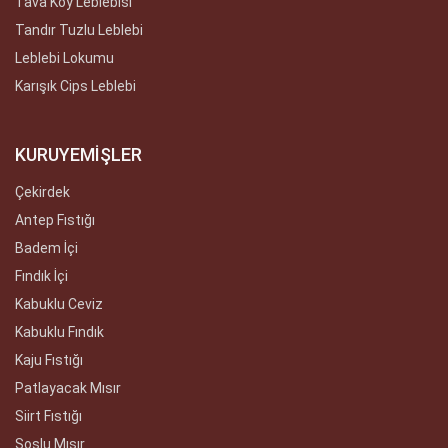
Tava Köy Leblebisi
Tandır Tuzlu Leblebi
Leblebi Lokumu
Karışık Cips Leblebi
KURUYEMİŞLER
Çekirdek
Antep Fıstığı
Badem İçi
Fındık İçi
Kabuklu Ceviz
Kabuklu Fındık
Kaju Fıstığı
Patlayacak Mısır
Siirt Fıstığı
Soslu Mısır