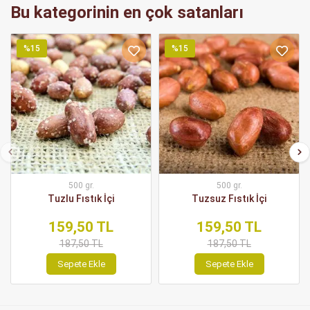
Bu kategorinin en çok satanları
%15
%15
500 gr.
500 gr.
Tuzlu Fıstık İçi
Tuzsuz Fıstık İçi
159,50 TL
159,50 TL
187,50 TL
187,50 TL
Sepete Ekle
Sepete Ekle