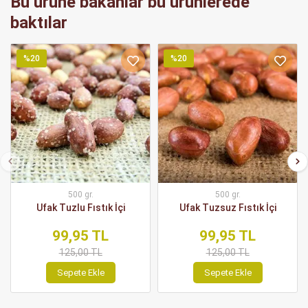
Bu ürüne bakanlar bu ürünlerede
baktılar
%20
%20
500 gr.
500 gr.
Ufak Tuzlu Fıstık İçi
Ufak Tuzsuz Fıstık İçi
99,95 TL
99,95 TL
125,00 TL
125,00 TL
Sepete Ekle
Sepete Ekle