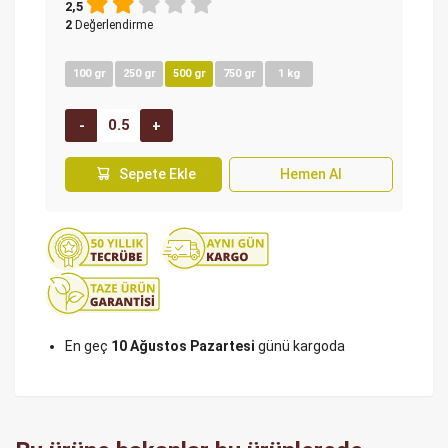
2,5
2
Değerlendirme
100 gr
250 gr
500 gr
750 gr
1 kg
Sepete Ekle
Hemen Al
En geç
10 Ağustos Pazartesi
günü kargoda