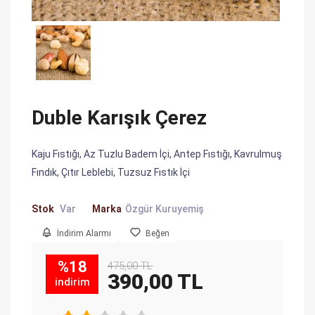
Duble Karışık Çerez
Kaju Fıstığı, Az Tuzlu Badem İçi, Antep Fıstığı, Kavrulmuş
Fındık, Çıtır Leblebi, Tuzsuz Fıstık İçi
Stok
Var
Marka
Özgür Kuruyemiş
İndirim Alarmı
Beğen
%18
475,00 TL
390,00 TL
indirim