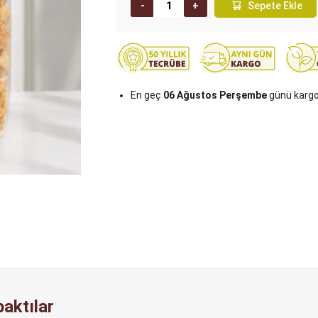
Sepete Ekle
En geç
06 Ağustos Perşembe
günü karg
aktılar