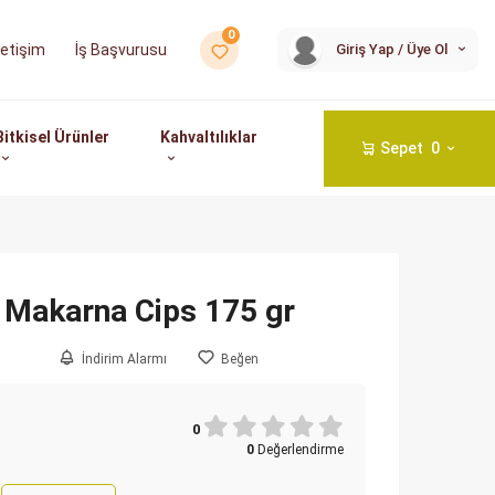
0
İş Başvurusu
Giriş Yap / Üye Ol
İletişim
Bitkisel Ürünler
Kahvaltılıklar
Sepet
0
 Makarna Cips 175 gr
İndirim Alarmı
Beğen
0
0
Değerlendirme