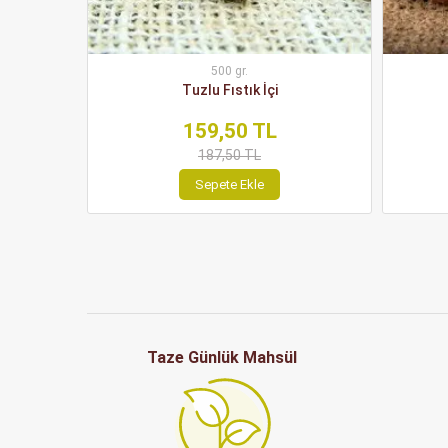
500 gr.
Tuzlu Fıstık İçi
159,50 TL
187,50 TL
Sepete Ekle
Taze Günlük Mahsül