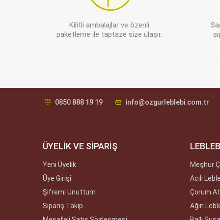
Kilitli ambalajlar ve özenli
Sa
paketleme ile taptaze size ulaşır.
si
0850 888 19 19
info@ozgurleblebi.com.tr
ÜYELİK VE SİPARİŞ
LEBLEB
Yeni Üyelik
Meşhur Ç
Üye Girişi
Acılı Lebl
Şifremi Unuttum
Çorum Ate
Sipariş Takip
Ağın Lebl
Mesafeli Satış Sözleşmesi
Ballı Sus