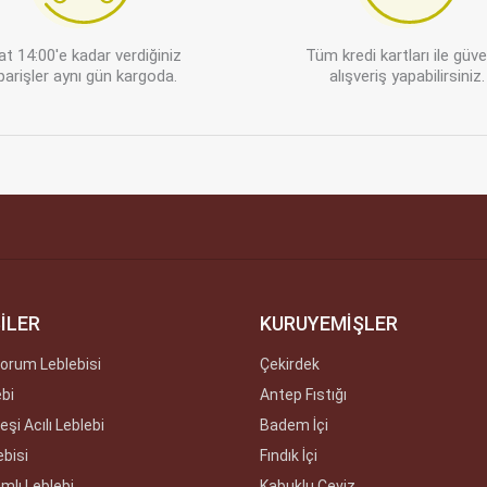
at 14:00'e kadar verdiğiniz
Tüm kredi kartları ile güv
parişler aynı gün kargoda.
alışveriş yapabilirsiniz.
İLER
KURUYEMİŞLER
orum Leblebisi
Çekirdek
ebi
Antep Fıstığı
şi Acılı Leblebi
Badem İçi
ebisi
Fındık İçi
amlı Leblebi
Kabuklu Ceviz