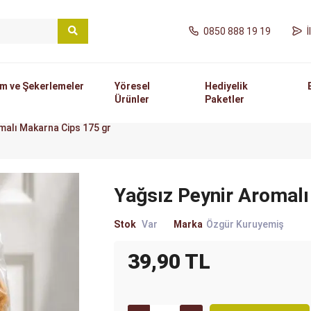
0850 888 19 19
m ve Şekerlemeler
Yöresel
Hediyelik
Ürünler
Paketler
malı Makarna Cips 175 gr
Yağsız Peynir Aromalı
Stok
Var
Marka
Özgür Kuruyemiş
39,90 TL