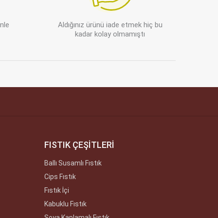
enle
Aldığınız ürünü iade etmek hiç bu
kadar kolay olmamıştı
FISTIK ÇEŞİTLERİ
Ballı Susamlı Fıstık
Cips Fıstık
Fıstık İçi
Kabuklu Fıstık
Soya Kaplamalı Fıstık