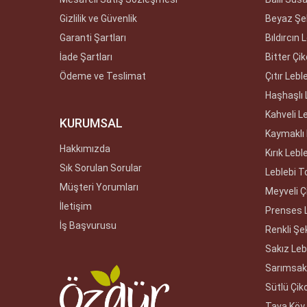
Gizlilik ve Güvenlik
Beyaz Şek
Garanti Şartları
Bıldırcın 
İade Şartları
Bitter Çik
Ödeme ve Teslimat
Çıtır Lebl
Haşhaşlı 
Kahveli L
KURUMSAL
Kaymaklı 
Hakkımızda
Kırık Lebl
Sık Sorulan Sorular
Leblebi T
Müşteri Yorumları
Meyveli Çi
İletişim
Prenses 
İş Başvurusu
Renkli Şek
Sakız Leb
Sarımsakl
Sütlü Çiko
Tava Köy 