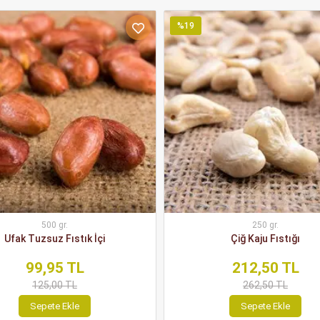
%19
500 gr.
250 gr.
Ufak Tuzsuz Fıstık İçi
Çiğ Kaju Fıstığı
99,95 TL
212,50 TL
125,00 TL
262,50 TL
Sepete Ekle
Sepete Ekle