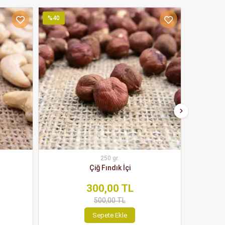
%40
%39
250 gr.
Çiğ Fındık İçi
300,00 TL
500,00 TL
Sepete Ekle