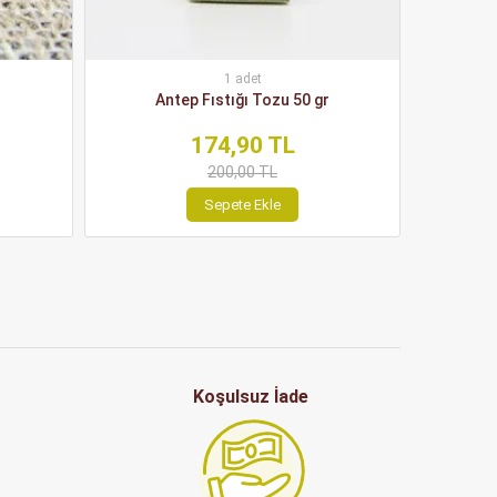
1 adet
Antep Fıstığı Tozu 50 gr
Yağsız Ac
174,90 TL
200,00 TL
Sepete Ekle
Koşulsuz İade