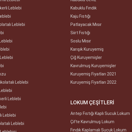
erli Leblebi
Kabuklu Fındık
Leblebi
Kaju Fıstığı
olatalı Leblebi
Patlayacak Mısır
ebi
Siirt Fıstığı
Leblebi
Soslu Mısır
eblebi
Karışık Kuruyemiş
Leblebi
Çiğ Kuruyemişler
ebi
Kavrulmuş Kuruyemişler
ozu
Kuruyemiş Fiyatları 2021
kolatalı Leblebi
Kuruyemiş Fiyatları 2022
Leblebi
erli Leblebi
LOKUM ÇEŞİTLERİ
lebi
Antep Fıstığı Kaplı Sucuk Lokum
ı Leblebi
Çifte Kavrulmuş Lokum
latalı Leblebi
Fındık Kaplamalı Sucuk Lokum
Leblebisi