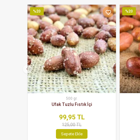
%20
%20
500 gr.
Ufak Tuzlu Fıstık İçi
99,95 TL
125,00 TL
Sepete Ekle