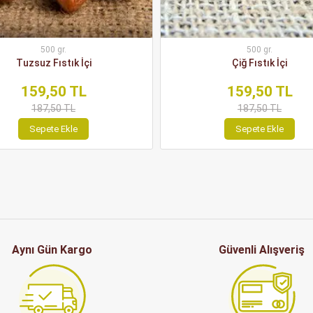
500 gr.
500 gr.
Tuzsuz Fıstık İçi
Çiğ Fıstık İçi
159,50 TL
159,50 TL
187,50 TL
187,50 TL
Sepete Ekle
Sepete Ekle
Aynı Gün Kargo
Güvenli Alışveriş