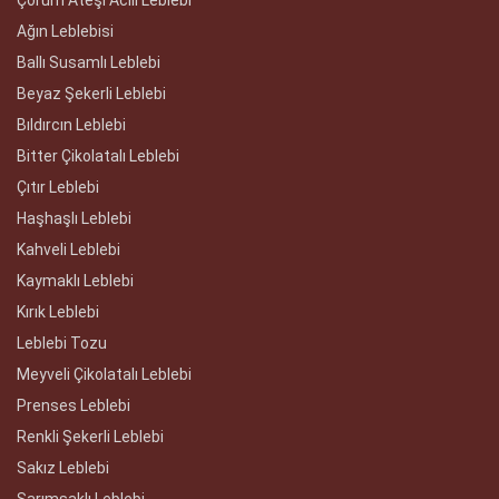
Ağın Leblebisi
Ballı Susamlı Leblebi
Beyaz Şekerli Leblebi
Bıldırcın Leblebi
Bitter Çikolatalı Leblebi
Çıtır Leblebi
Haşhaşlı Leblebi
Kahveli Leblebi
Kaymaklı Leblebi
Kırık Leblebi
Leblebi Tozu
Meyveli Çikolatalı Leblebi
Prenses Leblebi
Renkli Şekerli Leblebi
Sakız Leblebi
Sarımsaklı Leblebi