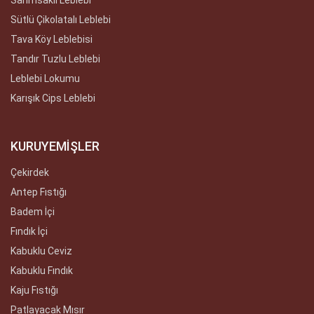
Sütlü Çikolatalı Leblebi
Tava Köy Leblebisi
Tandır Tuzlu Leblebi
Leblebi Lokumu
Karışık Cips Leblebi
KURUYEMİŞLER
Çekirdek
Antep Fıstığı
Badem İçi
Fındık İçi
Kabuklu Ceviz
Kabuklu Fındık
Kaju Fıstığı
Patlayacak Mısır