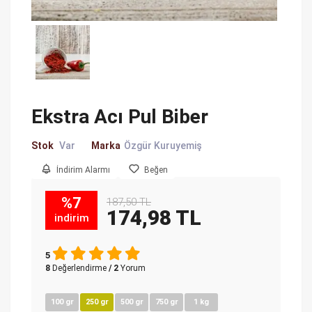
Ekstra Acı Pul Biber
Stok
Var
Marka
Özgür Kuruyemiş
İndirim Alarmı
Beğen
%7
187,50 TL
174,98 TL
indirim
5
8
Değerlendirme
/ 2
Yorum
100 gr
250 gr
500 gr
750 gr
1 kg