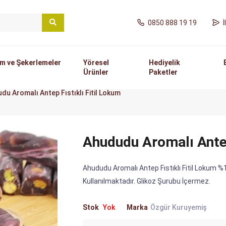
0850 888 19 19
m ve Şekerlemeler
Yöresel
Hediyelik
Ürünler
Paketler
du Aromalı Antep Fıstıklı Fitil Lokum
Ahududu Aromalı Antep
Ahududu Aromalı Antep Fıstıklı Fitil Lokum %
Kullanılmaktadır. Glikoz Şurubu İçermez.
Stok
Yok
Marka
Özgür Kuruyemiş