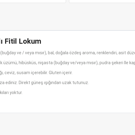
ı Fitil Lokum
(buğday ve / veya mısır), bal, doğala özdeş aroma, renklendiri, asit düzen
şk üzümü, hibüsküs, nişasta (buğday ve/veya mısır), pudra şekeri Ile kapl
ı, ceviz, susam içerebilir. Gluten içerir.
za ediniz. Direkt güneş ışığından uzak tutunuz.
ıları yoktur.