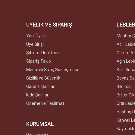
ÜYELİK VE SİPARİŞ
LEBLEB
Yeni Üyelik
Meşhur Ç
Üye Girişi
Acılı Lebl
Şifremi Unuttum
Çorum Ate
Sipariş Takip
Ağın Lebl
Mesafeli Satış Sözleşmesi
Ballı Sus
Gizlilik ve Güvenlik
Beyaz Şek
Garanti Şartları
Bıldırcın 
İade Şartları
Bitter Çik
Ödeme ve Teslimat
Çıtır Lebl
Haşhaşlı 
Kahveli L
KURUMSAL
Kaymaklı 