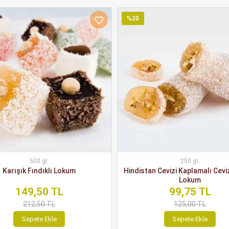
%20
500 gr.
250 gr.
Karışık Fındıklı Lokum
Hindistan Cevizi Kaplamalı Cevi
Lokum
149,50 TL
99,75 TL
212,50 TL
125,00 TL
Sepete Ekle
Sepete Ekle