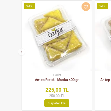
%10
%10
1 adet
Antep Fıstıklı Muska 400 gr
Antep 
225,00 TL
250,00 TL
Sepete Ekle