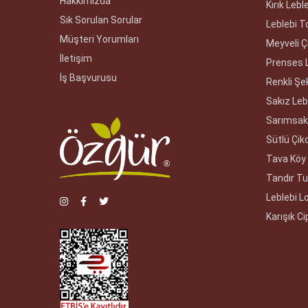
Hakkımızda
Kırık Lebl
Sık Sorulan Sorular
Leblebi T
Müşteri Yorumları
Meyveli Çi
İletişim
Prenses 
İş Başvurusu
Renkli Şek
Sakız Leb
Sarımsakl
Sütlü Çiko
Tava Köy 
Tandır Tu
Leblebi 
Karışık Ci