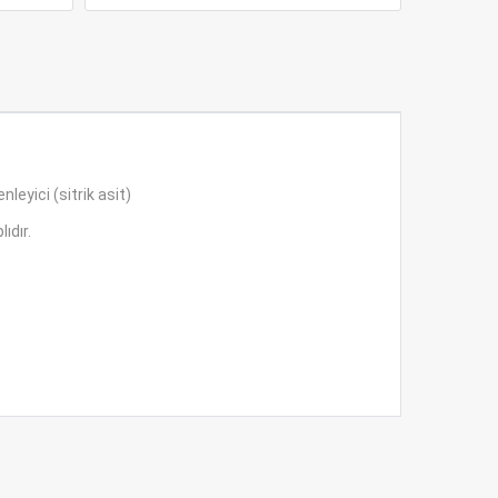
leyici (sitrik asit)
ıdır.