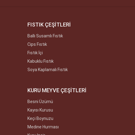
FISTIK ÇEŞİTLERİ
Ballı Susamlı Fıstık
Cips Fıstık
Fıstık İçi
Kabuklu Fıstık
Soya Kaplamalı Fıstık
KURU MEYVE ÇEŞİTLERİ
Besni Üzümü
Kayısı Kurusu
Keçi Boynuzu
Medine Hurması