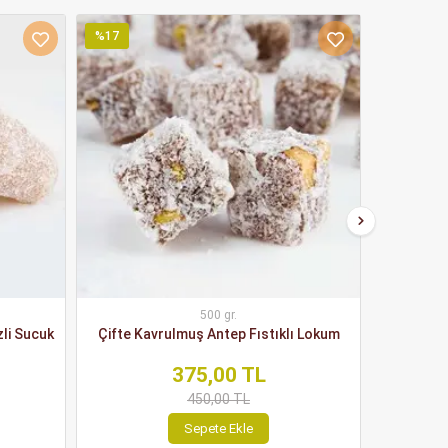
%17
%23
500 gr.
zli Sucuk
Çifte Kavrulmuş Antep Fıstıklı Lokum
Taz
375,00 TL
450,00 TL
Sepete Ekle