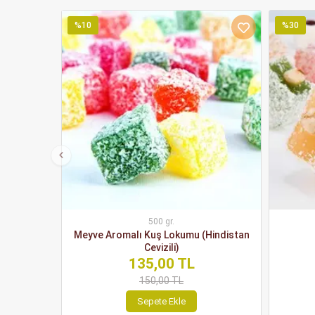
%10
%30
500 gr.
Meyve Aromalı Kuş Lokumu (Hindistan
Cevizili)
135,00 TL
150,00 TL
Sepete Ekle