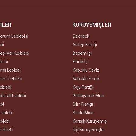
İLER
KURUYEMİŞLER
orum Leblebisi
Çekirdek
ebi
Antep Fıstığı
şi Acılı Leblebi
Badem İçi
ebisi
Fındık İçi
amlı Leblebi
Kabuklu Ceviz
erli Leblebi
Kabuklu Fındık
Leblebi
Kaju Fıstığı
olatalı Leblebi
Patlayacak Mısır
ebi
Siirt Fıstığı
Leblebi
Soslu Mısır
eblebi
Karışık Kuruyemiş
Leblebi
Çiğ Kuruyemişler