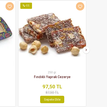
%-11
%15
250 gr.
Fındıklı Yaprak Cezerye
Çik
97,50 TL
87,50 TL
Sepete Ekle