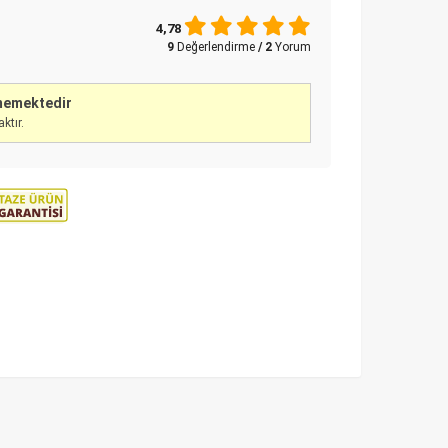
4,78
9
Değerlendirme
/ 2
Yorum
ememektedir
ktır.