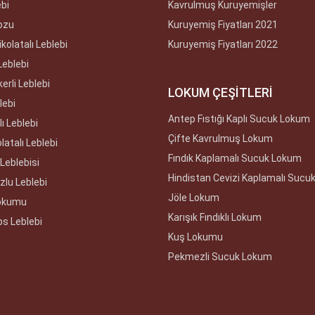
ebi
Kavrulmuş Kuruyemişler
ozu
Kuruyemiş Fiyatları 2021
kolatalı Leblebi
Kuruyemiş Fiyatları 2022
Leblebi
erli Leblebi
LOKUM ÇEŞİTLERİ
lebi
Antep Fıstığı Kaplı Sucuk Lokum
ı Leblebi
Çifte Kavrulmuş Lokum
latalı Leblebi
Fındık Kaplamalı Sucuk Lokum
Leblebisi
Hindistan Cevizi Kaplamalı Sucu
zlu Leblebi
Jöle Lokum
Lokumu
Karışık Fındıklı Lokum
ps Leblebi
Kuş Lokumu
Pekmezli Sucuk Lokum