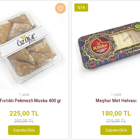
%16
1 adet
1 adet
Fıstıklı Pekmezli Muska 400 gr
Meşhur Met Helvası
225,00 TL
180,00 TL
250,00 TL
215,00 TL
Sepete Ekle
Sepete Ekle