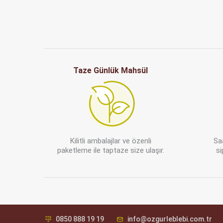
Taze Günlük Mahsül
Kilitli ambalajlar ve özenli
Sa
paketleme ile taptaze size ulaşır.
si
0850 888 19 19
info@ozgurleblebi.com.tr