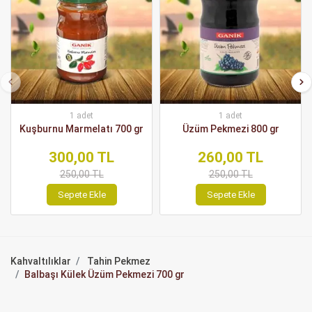
1 adet
1 adet
Kuşburnu Marmelatı 700 gr
Üzüm Pekmezi 800 gr
300,00 TL
260,00 TL
250,00 TL
250,00 TL
Sepete Ekle
Sepete Ekle
Kahvaltılıklar
Tahin Pekmez
Balbaşı Külek Üzüm Pekmezi 700 gr