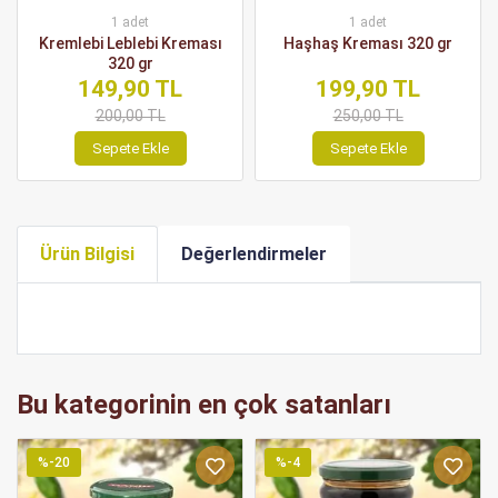
1 adet
1 adet
Kremlebi Leblebi Kreması
Haşhaş Kreması 320 gr
320 gr
149,90 TL
199,90 TL
200,00 TL
250,00 TL
Sepete Ekle
Sepete Ekle
Ürün Bilgisi
Değerlendirmeler
Bu kategorinin en çok satanları
%-20
%-4