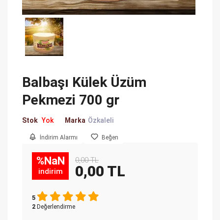
Balbaşı Külek Üzüm
Pekmezi 700 gr
Stok
Yok
Marka
Özkaleli
İndirim Alarmı
Beğen
%NaN
0,00 TL
0,00 TL
indirim
5
2
Değerlendirme