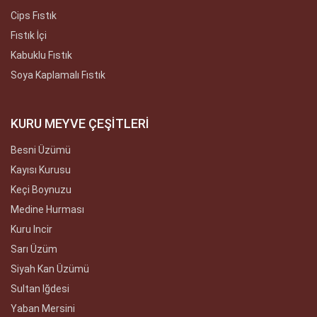
Cips Fıstık
Fıstık İçi
Kabuklu Fıstık
Soya Kaplamalı Fıstık
KURU MEYVE ÇEŞİTLERİ
Besni Üzümü
Kayısı Kurusu
Keçi Boynuzu
Medine Hurması
Kuru Incir
Sarı Üzüm
Siyah Kan Üzümü
Sultan Iğdesi
Yaban Mersini