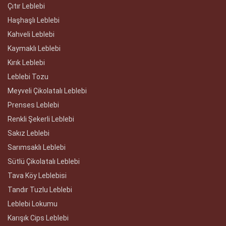
Çıtır Leblebi
Haşhaşlı Leblebi
Kahveli Leblebi
Kaymaklı Leblebi
Kırık Leblebi
Leblebi Tozu
Meyveli Çikolatalı Leblebi
Prenses Leblebi
Renkli Şekerli Leblebi
Sakız Leblebi
Sarımsaklı Leblebi
Sütlü Çikolatalı Leblebi
Tava Köy Leblebisi
Tandır Tuzlu Leblebi
Leblebi Lokumu
Karışık Cips Leblebi