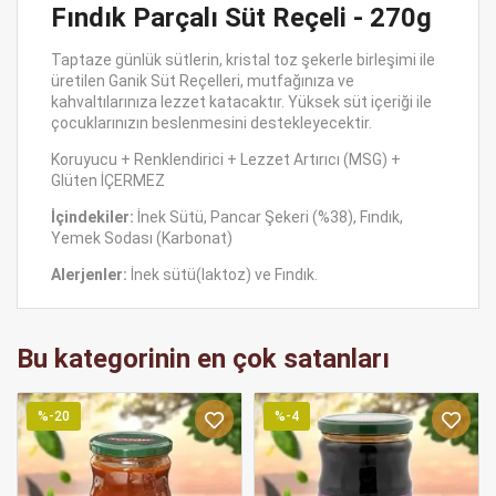
Fındık Parçalı Süt Reçeli - 270g
Taptaze günlük sütlerin, kristal toz şekerle birleşimi ile
üretilen Ganik Süt Reçelleri, mutfağınıza ve
kahvaltılarınıza lezzet katacaktır. Yüksek süt içeriği ile
çocuklarınızın beslenmesini destekleyecektir.
Koruyucu + Renklendirici + Lezzet Artırıcı (MSG) +
Glüten İÇERMEZ
İçindekiler:
İnek Sütü, Pancar Şekeri (%38), Fındık,
Yemek Sodası (Karbonat)
Alerjenler:
İnek sütü(laktoz) ve Fındık.
Bu kategorinin en çok satanları
%-20
%-4