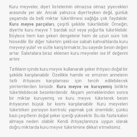
Kuru meyveler, diyet listelerinin olmazsa olmaz yiyecekleri
arasında yer alır. Ancak yalnızca diyetteyken değil, günlük
yaşamda da belli miktar tüketilmesi sağlığa çok faydalıdır.
Kuru meyve parçaları
, çeşitli şekilde tüketilebilir. Örneğin;
diyette kuru meyve 1 bardak süt veya yoğurtla tüketilebilir.
Böylece hem kan şekeri dengelenir hem de uzun süre tok
hissedilir. Bir diğer tüketim şekli ise sabah kahvaltılarda kuru
meyveyi yulaf ve sütle karıştırmaktır; bu sayede besin değeri
artar. Salatalara biraz eklenen kuru meyveler ise lif değerini
artırır.
Tatlıların içinde kuru meyve kullanarak şeker ihtiyacı doğal bir
şekilde karşılanabilir. Özellikle hamile ve emziren annelerin
tatlı ihtiyacını karşılaması için tercih edilebilecek
yöntemlerden birisidir.
Kuru meyve ve kuruyemiş
birlikte
tüketilebilecek besinlerdendir. Akşam yemeklerinden sonra
bir miktar kuruyemiş ve kuru meyve tüketerek besin
ihtiyacının büyük bir kısmı karşılanabilir. Kuru meyveleri
tüketirken porsiyon kontrolü yapmak çok önemlidir; çünkü
bazı çeşitlerin doğal şeker içeriği yüksektir. Bu da fazla kalori
almaya neden olabilir. Kendi ihtiyaçlarınıza uygun olarak
doğru miktarda kuru meyve tüketimine dikkat etmelisiniz.