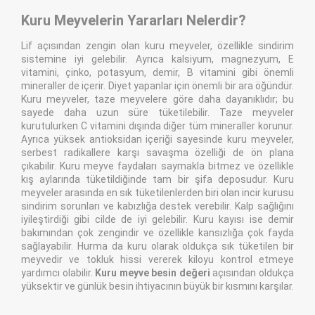
Kuru Meyvelerin Yararları Nelerdir?
Lif açısından zengin olan kuru meyveler, özellikle sindirim
sistemine iyi gelebilir. Ayrıca kalsiyum, magnezyum, E
vitamini, çinko, potasyum, demir, B vitamini gibi önemli
mineraller de içerir. Diyet yapanlar için önemli bir ara öğündür.
Kuru meyveler, taze meyvelere göre daha dayanıklıdır; bu
sayede daha uzun süre tüketilebilir. Taze meyveler
kurutulurken C vitamini dışında diğer tüm mineraller korunur.
Ayrıca yüksek antioksidan içeriği sayesinde kuru meyveler,
serbest radikallere karşı savaşma özelliği de ön plana
çıkabilir. Kuru meyve faydaları saymakla bitmez ve özellikle
kış aylarında tüketildiğinde tam bir şifa deposudur. Kuru
meyveler arasında en sık tüketilenlerden biri olan incir kurusu
sindirim sorunları ve kabızlığa destek verebilir. Kalp sağlığını
iyileştirdiği gibi cilde de iyi gelebilir. Kuru kayısı ise demir
bakımından çok zengindir ve özellikle kansızlığa çok fayda
sağlayabilir. Hurma da kuru olarak oldukça sık tüketilen bir
meyvedir ve tokluk hissi vererek kiloyu kontrol etmeye
yardımcı olabilir.
Kuru meyve besin değeri
açısından oldukça
yüksektir ve günlük besin ihtiyacının büyük bir kısmını karşılar.