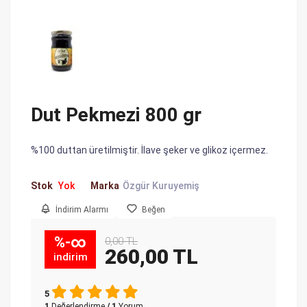
Dut Pekmezi 800 gr
%100 duttan üretilmiştir. İlave şeker ve glikoz içermez.
Stok
Yok
Marka
Özgür Kuruyemiş
İndirim Alarmı
Beğen
%-∞
0,00 TL
260,00 TL
indirim
5
1
Değerlendirme
/ 1
Yorum