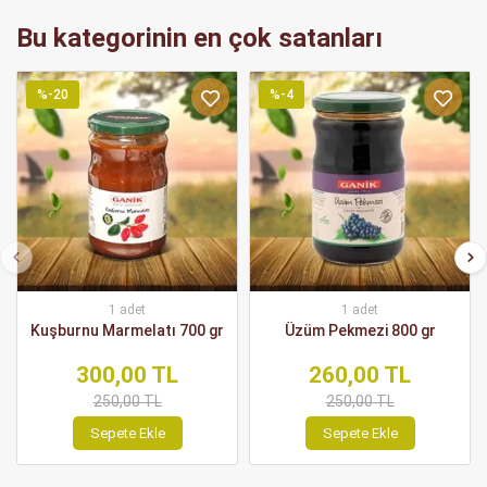
Bu kategorinin en çok satanları
%-20
%-4
1 adet
1 adet
Kuşburnu Marmelatı 700 gr
Üzüm Pekmezi 800 gr
300,00 TL
260,00 TL
250,00 TL
250,00 TL
Sepete Ekle
Sepete Ekle