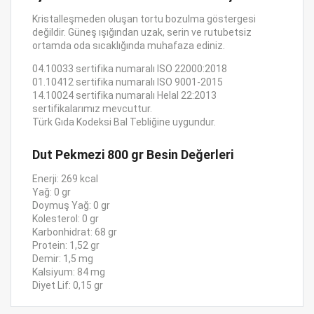
Kristalleşmeden oluşan tortu bozulma göstergesi
değildir. Güneş ışığından uzak, serin ve rutubetsiz
ortamda oda sıcaklığında muhafaza ediniz.
04.10033 sertifika numaralı ISO 22000:2018
01.10412 sertifika numaralı ISO 9001-2015
14.10024 sertifika numaralı Helal 22:2013
sertifikalarımız mevcuttur.
Türk Gıda Kodeksi Bal Tebliğine uygundur.
Dut Pekmezi 800 gr Besin Değerleri
Enerji: 269 kcal
Yağ: 0 gr
Doymuş Yağ: 0 gr
Kolesterol: 0 gr
Karbonhidrat: 68 gr
Protein: 1,52 gr
Demir: 1,5 mg
Kalsiyum: 84 mg
Diyet Lif: 0,15 gr