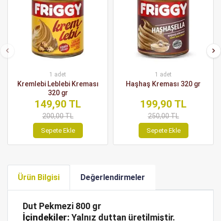
1 adet
1 adet
Kremlebi Leblebi Kreması
Haşhaş Kreması 320 gr
320 gr
149,90 TL
199,90 TL
200,00 TL
250,00 TL
Sepete Ekle
Sepete Ekle
Ürün Bilgisi
Değerlendirmeler
Dut Pekmezi 800 gr
İçindekiler:
Yalnız duttan üretilmiştir.