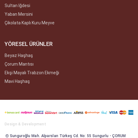
Sultan Iğdesi
Yaban Mersini
Çikolata Kaplı Kuru Meyve
YÖRESEL ÜRÜNLER
Beyaz Haşhaş
Çorum Mantısı
Ekşi Mayalı Trabzon Ekmeği
Mavi Haşhaş
Design & Development
Sunguroğlu Mah. Alparslan Türkeş Cd. No: 55 Sungurlu - ÇORUM