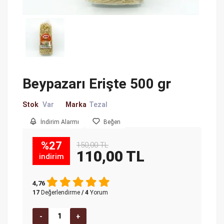
Beypazarı Erişte 500 gr
Stok
Var
Marka
Tezal
İndirim Alarmı
Beğen
%27
150,00 TL
110,00 TL
indirim
4,76
17
Değerlendirme
/ 4
Yorum