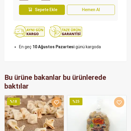
Sepete Ekle
Hemen Al
En geç
10 Ağustos Pazartesi
günü kargoda
Bu ürüne bakanlar bu ürünlerede
baktılar
%18
%25