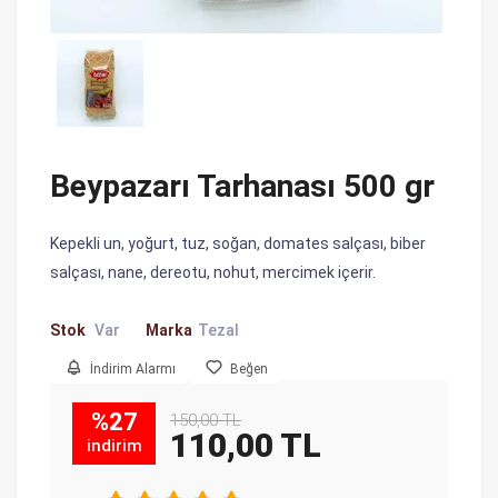
Beypazarı Tarhanası 500 gr
Kepekli un, yoğurt, tuz, soğan, domates salçası, biber
salçası, nane, dereotu, nohut, mercimek içerir.
Stok
Var
Marka
Tezal
İndirim Alarmı
Beğen
%27
150,00 TL
110,00 TL
indirim