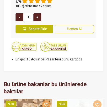
4,78
18
Değerlendirme
/ 2
Yorum
Sepete Ekle
Hemen Al
En geç
10 Ağustos Pazartesi
günü kargoda
Bu ürüne bakanlar bu ürünlerede
baktılar
%18
%25