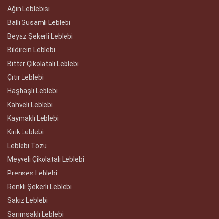
Ağın Leblebisi
Ballı Susamlı Leblebi
Beyaz Şekerli Leblebi
Bıldırcın Leblebi
Bitter Çikolatalı Leblebi
Çıtır Leblebi
Haşhaşlı Leblebi
Kahveli Leblebi
Kaymaklı Leblebi
Kırık Leblebi
Leblebi Tozu
Meyveli Çikolatalı Leblebi
Prenses Leblebi
Renkli Şekerli Leblebi
Sakız Leblebi
Sarımsaklı Leblebi