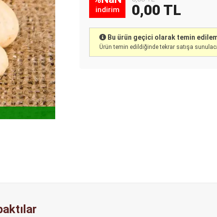
0,00 TL
indirim
Bu ürün geçici olarak temin edil
Ürün temin edildiğinde tekrar satışa sunulaca
YENİ MAHSÜL
aktılar