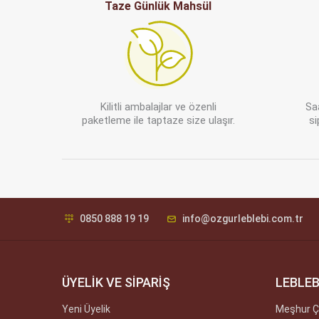
Taze Günlük Mahsül
Kilitli ambalajlar ve özenli
Sa
paketleme ile taptaze size ulaşır.
si
0850 888 19 19
info@ozgurleblebi.com.tr
ÜYELİK VE SİPARİŞ
LEBLEB
Yeni Üyelik
Meşhur Ç