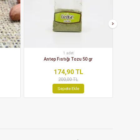
1 adet
Antep Fıstığı Tozu 50 gr
Yağsız Ac
174,90 TL
200,00 TL
Sepete Ekle