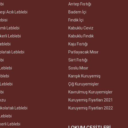
ebi
Antep Fıstığı
şi Acılı Leblebi
Badem İçi
ebisi
Fındık İçi
amlı Leblebi
Kabuklu Ceviz
erli Leblebi
Kabuklu Fındık
Leblebi
Kaju Fıstığı
olatalı Leblebi
Patlayacak Mısır
ebi
Siirt Fıstığı
Leblebi
Soslu Mısır
eblebi
Karışık Kuruyemiş
Leblebi
Çiğ Kuruyemişler
ebi
Kavrulmuş Kuruyemişler
ozu
Kuruyemiş Fiyatları 2021
kolatalı Leblebi
Kuruyemiş Fiyatları 2022
Leblebi
erli Leblebi
LOKUM ÇEŞİTLERİ