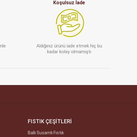
Koşulsuz İade
enle
Aldığınız ürünü iade etmek hiç bu
kadar kolay olmamıştı
FISTIK ÇEŞİTLERİ
Ballı Susamlı Fıstık