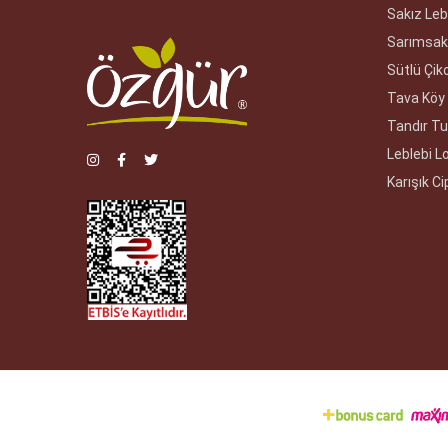
Sakız Leb
Sarımsakl
Sütlü Çiko
Tava Köy 
Tandır Tu
Leblebi 
Karışık Ci