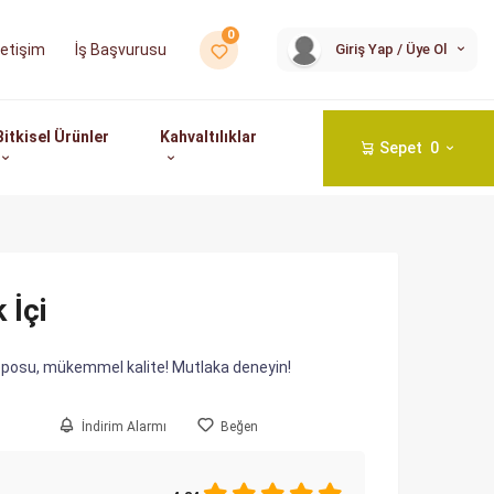
0
İş Başvurusu
Giriş Yap / Üye Ol
İletişim
Bitkisel Ürünler
Kahvaltılıklar
Sepet
0
 İçi
 deposu, mükemmel kalite! Mutlaka deneyin!
İndirim Alarmı
Beğen