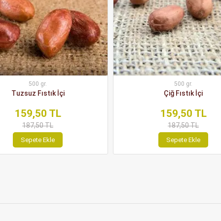
500 gr.
500 gr.
Tuzsuz Fıstık İçi
Çiğ Fıstık İçi
159,50 TL
159,50 TL
187,50 TL
187,50 TL
Sepete Ekle
Sepete Ekle