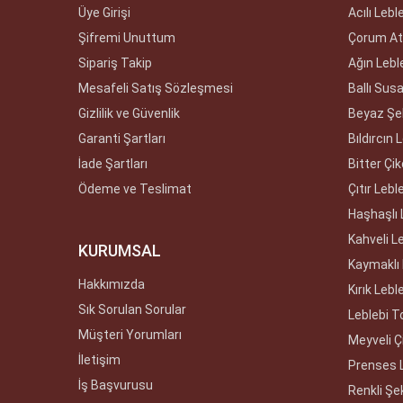
Üye Girişi
Acılı Lebl
Şifremi Unuttum
Çorum Ate
Sipariş Takip
Ağın Lebl
Mesafeli Satış Sözleşmesi
Ballı Sus
Gizlilik ve Güvenlik
Beyaz Şek
Garanti Şartları
Bıldırcın 
İade Şartları
Bitter Çik
Ödeme ve Teslimat
Çıtır Lebl
Haşhaşlı 
Kahveli L
KURUMSAL
Kaymaklı 
Hakkımızda
Kırık Lebl
Sık Sorulan Sorular
Leblebi T
Müşteri Yorumları
Meyveli Çi
İletişim
Prenses 
İş Başvurusu
Renkli Şek