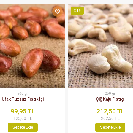
%19
500 gr.
250 gr.
Ufak Tuzsuz Fıstık İçi
Çiğ Kaju Fıstığı
99,95 TL
212,50 TL
125,00 TL
262,50 TL
Sepete Ekle
Sepete Ekle