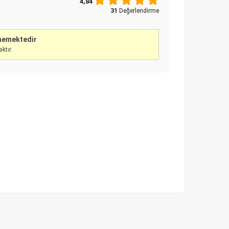
4,84
31
Değerlendirme
ememektedir
ktır.
YENİ MAHSÜL