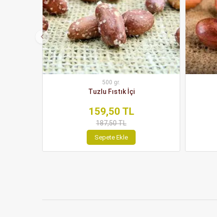
500 gr.
Tuzlu Fıstık İçi
159,50 TL
187,50 TL
Sepete Ekle