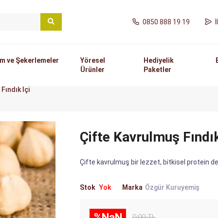
0850 888 19 19
m ve Şekerlemeler
Yöresel
Hediyelik
Ürünler
Paketler
Fındık İçi
Çifte Kavrulmuş Fındık
Çifte kavrulmuş bir lezzet, bitkisel protein
Stok
Yok
Marka
Özgür Kuruyemiş
%NaN
0,00 TL