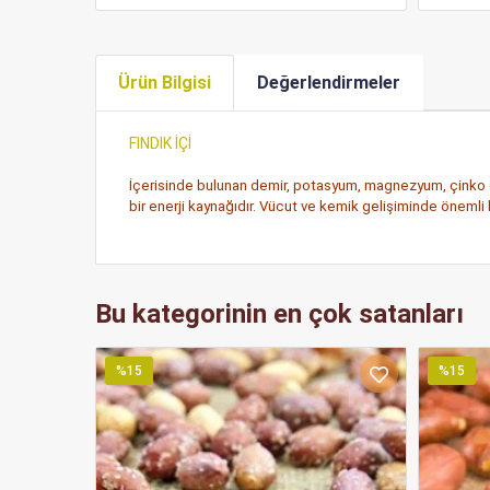
Ürün Bilgisi
Değerlendirmeler
FINDIK İÇİ
İçerisinde bulunan demir, potasyum, magnezyum, çinko gib
bir enerji kaynağıdır. Vücut ve kemik gelişiminde önemli b
Bu kategorinin en çok satanları
%15
%15