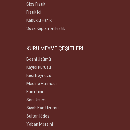
Cips Fıstık
Fıstık İçi
Kabuklu Fıstık
Soya Kaplamalı Fıstık
KURU MEYVE ÇEŞİTLERİ
Besni Üzümü
Kayısı Kurusu
Keçi Boynuzu
Medine Hurması
Kuru Incir
Sarı Üzüm
Siyah Kan Üzümü
Sultan Iğdesi
Yaban Mersini