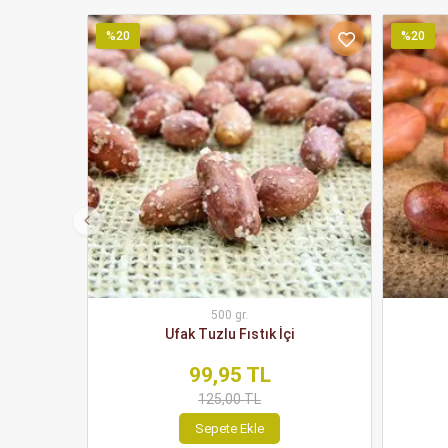
%20
%20
500 gr.
Ufak Tuzlu Fıstık İçi
99,95 TL
125,00 TL
Sepete Ekle