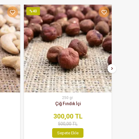
%40
%39
250 gr.
Çiğ Fındık İçi
300,00 TL
500,00 TL
Sepete Ekle