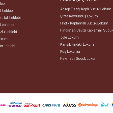
lebi
Antep Fıstığı Kaplı Sucuk Lokum
ı Leblebi
Çifte Kavrulmuş Lokum
latalı Leblebi
Fındık Kaplamalı Sucuk Lokum
Leblebisi
Hindistan Cevizi Kaplamalı Sucu
zlu Leblebi
Jöle Lokum
Lokumu
Karışık Fındıklı Lokum
ps Leblebi
Kuş Lokumu
Pekmezli Sucuk Lokum