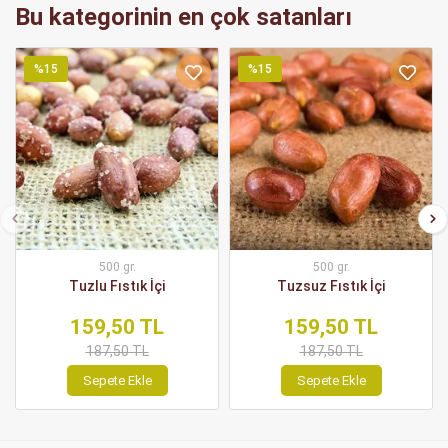
Bu kategorinin en çok satanları
%15
%15
500 gr.
500 gr.
Tuzlu Fıstık İçi
Tuzsuz Fıstık İçi
159,50 TL
159,50 TL
187,50 TL
187,50 TL
Sepete Ekle
Sepete Ekle