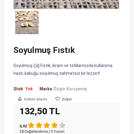
Soyulmuş Fıstık
Soyulmuş Çiğ Fıstık, ikram ve tatlılarınızda kullanıma
hazır, kabuğu soyulmuş zahmetsiz bir lezzet!
Stok
Yok
Marka
Özgür Kuruyemiş
İndirim Alarmı
Beğen
132,50 TL
3,92
12
Değerlendirme
/ 1
Yorum