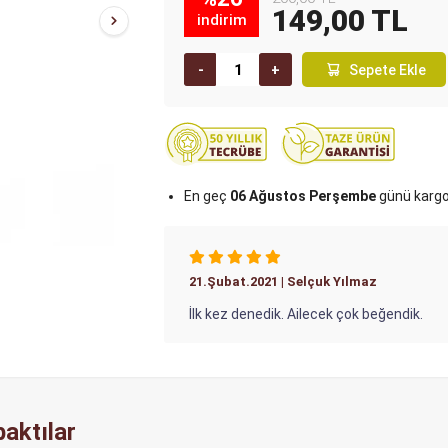
149,00 TL
indirim
Sepete Ekle
En geç
06 Ağustos Perşembe
günü karg
21.Şubat.2021 | Selçuk Yılmaz
İlk kez denedik. Ailecek çok beğendik.
aktılar