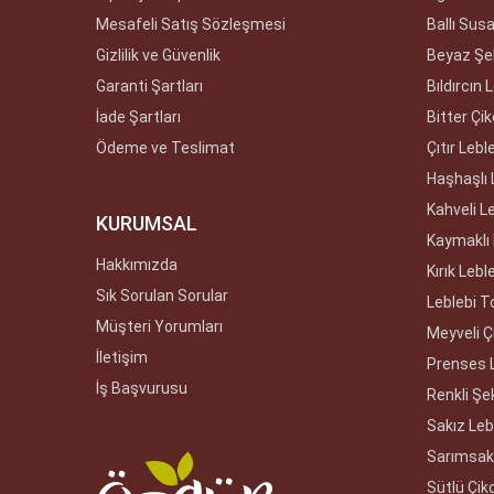
Mesafeli Satış Sözleşmesi
Ballı Sus
Gizlilik ve Güvenlik
Beyaz Şek
Garanti Şartları
Bıldırcın 
İade Şartları
Bitter Çik
Ödeme ve Teslimat
Çıtır Lebl
Haşhaşlı 
Kahveli L
KURUMSAL
Kaymaklı 
Hakkımızda
Kırık Lebl
Sık Sorulan Sorular
Leblebi T
Müşteri Yorumları
Meyveli Çi
İletişim
Prenses 
İş Başvurusu
Renkli Şek
Sakız Leb
Sarımsakl
Sütlü Çiko