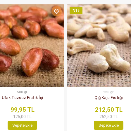
%19
500 gr.
250 gr.
Ufak Tuzsuz Fıstık İçi
Çiğ Kaju Fıstığı
99,95 TL
212,50 TL
125,00 TL
262,50 TL
Sepete Ekle
Sepete Ekle