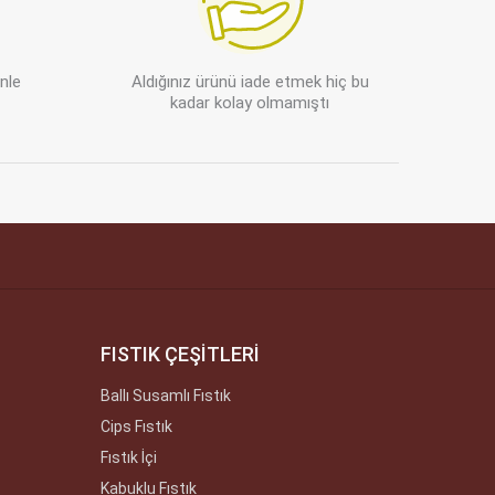
enle
Aldığınız ürünü iade etmek hiç bu
kadar kolay olmamıştı
FISTIK ÇEŞİTLERİ
Ballı Susamlı Fıstık
Cips Fıstık
Fıstık İçi
Kabuklu Fıstık