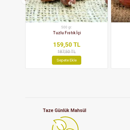
500 gr.
Tuzlu Fıstık İçi
159,50 TL
187,50 TL
Sepete Ekle
Taze Günlük Mahsül