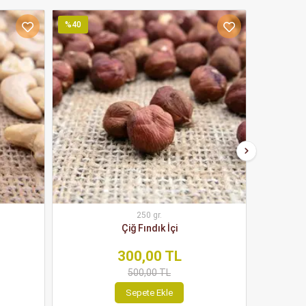
%40
%39
250 gr.
Çiğ Fındık İçi
300,00 TL
500,00 TL
Sepete Ekle