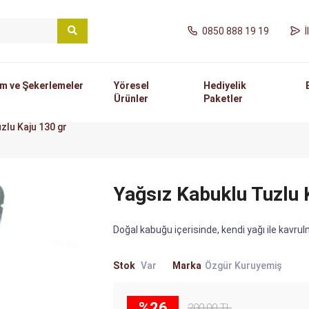
0850 888 19 19
m ve Şekerlemeler
Yöresel
Hediyelik
Ürünler
Paketler
zlu Kaju 130 gr
Yağsız Kabuklu Tuzlu 
Doğal kabuğu içerisinde, kendi yağı ile kavru
Stok
Var
Marka
Özgür Kuruyemiş
%26
200,00 TL