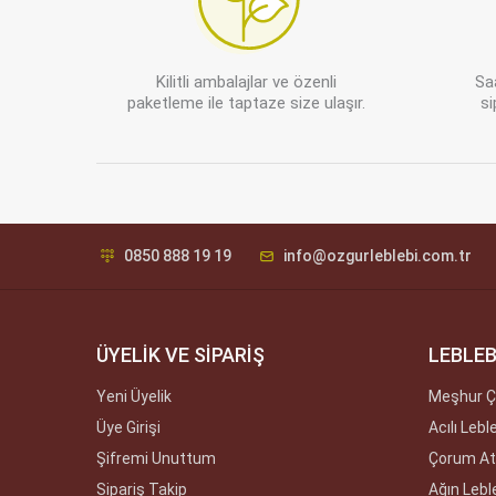
Kilitli ambalajlar ve özenli
Sa
paketleme ile taptaze size ulaşır.
si
0850 888 19 19
info@ozgurleblebi.com.tr
ÜYELİK VE SİPARİŞ
LEBLEB
Yeni Üyelik
Meşhur Ç
Üye Girişi
Acılı Lebl
Şifremi Unuttum
Çorum Ate
Sipariş Takip
Ağın Lebl