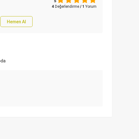
5
4
Değerlendirme
/ 1
Yorum
Hemen Al
oda