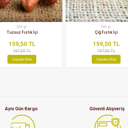
500 gr.
500 gr.
Tuzsuz Fıstık İçi
Çiğ Fıstık İçi
159,50 TL
159,50 TL
187,50 TL
187,50 TL
Sepete Ekle
Sepete Ekle
Aynı Gün Kargo
Güvenli Alışveriş