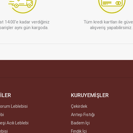
at 14:00'e kadar verdiğiniz
Tüm kredi kartları ile güv
parişler aynı gün kargoda.
alışveriş yapabilirsiniz.
İLER
KURUYEMİŞLER
orum Leblebisi
Çekirdek
ebi
Antep Fıstığı
şi Acılı Leblebi
Badem İçi
ebisi
Fındık İçi