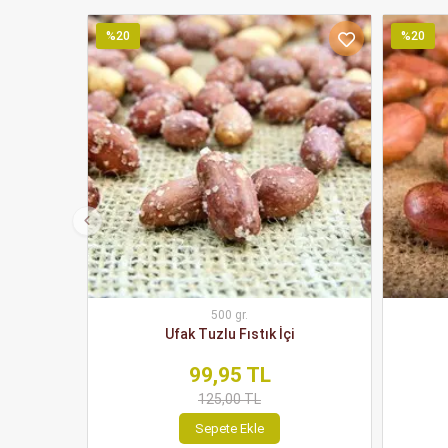
%20
%20
500 gr.
Ufak Tuzlu Fıstık İçi
99,95 TL
125,00 TL
Sepete Ekle