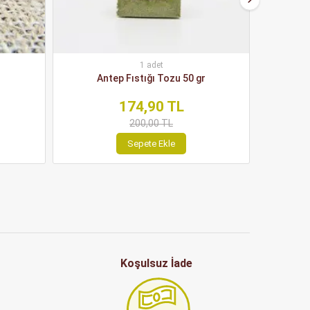
1 adet
Antep Fıstığı Tozu 50 gr
Yağsız Ac
174,90 TL
200,00 TL
Sepete Ekle
Koşulsuz İade