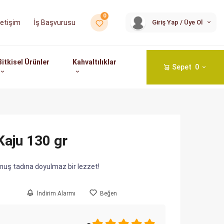
0
İş Başvurusu
Giriş Yap / Üye Ol
İletişim
Bitkisel Ürünler
Kahvaltılıklar
Sepet
0
Kaju 130 gr
lmuş tadına doyulmaz bir lezzet!
İndirim Alarmı
Beğen