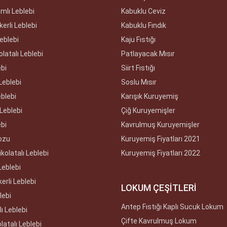
amlı Leblebi
Kabuklu Ceviz
erli Leblebi
Kabuklu Fındık
Leblebi
Kaju Fıstığı
olatalı Leblebi
Patlayacak Mısır
ebi
Siirt Fıstığı
Leblebi
Soslu Mısır
eblebi
Karışık Kuruyemiş
Leblebi
Çiğ Kuruyemişler
ebi
Kavrulmuş Kuruyemişler
ozu
Kuruyemiş Fiyatları 2021
kolatalı Leblebi
Kuruyemiş Fiyatları 2022
Leblebi
erli Leblebi
LOKUM ÇEŞİTLERİ
lebi
Antep Fıstığı Kaplı Sucuk Lokum
ı Leblebi
Çifte Kavrulmuş Lokum
latalı Leblebi